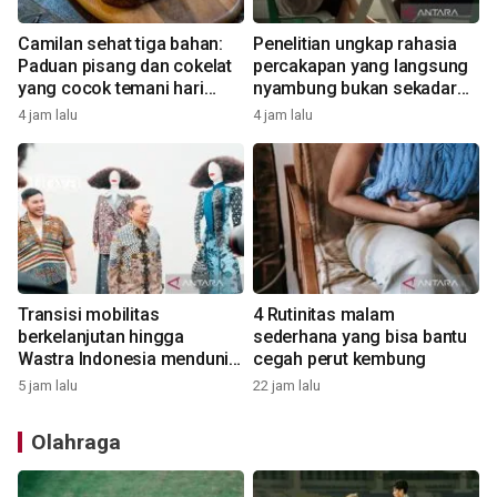
Camilan sehat tiga bahan:
Penelitian ungkap rahasia
Paduan pisang dan cokelat
percakapan yang langsung
yang cocok temani hari
nyambung bukan sekadar
sibuk
topik
4 jam lalu
4 jam lalu
Transisi mobilitas
4 Rutinitas malam
berkelanjutan hingga
sederhana yang bisa bantu
Wastra Indonesia mendunia,
cegah perut kembung
berita pilihan ANTARA
5 jam lalu
22 jam lalu
Olahraga