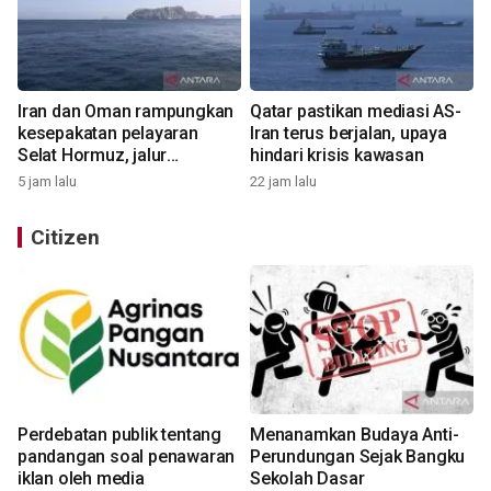
Iran dan Oman rampungkan
Qatar pastikan mediasi AS-
kesepakatan pelayaran
Iran terus berjalan, upaya
Selat Hormuz, jalur
hindari krisis kawasan
bersyarat
5 jam lalu
22 jam lalu
Citizen
Perdebatan publik tentang
Menanamkan Budaya Anti-
pandangan soal penawaran
Perundungan Sejak Bangku
iklan oleh media
Sekolah Dasar