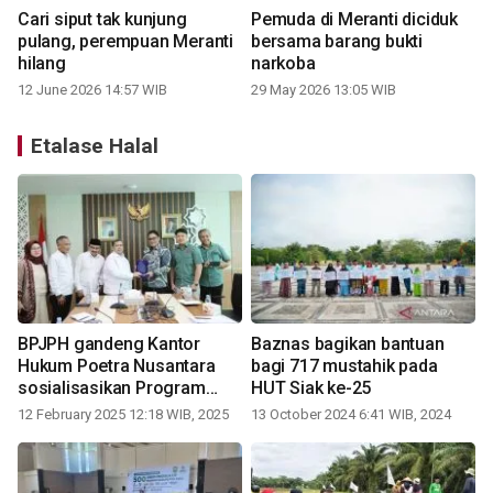
Cari siput tak kunjung
Pemuda di Meranti diciduk
pulang, perempuan Meranti
bersama barang bukti
hilang
narkoba
12 June 2026 14:57 WIB
29 May 2026 13:05 WIB
Etalase Halal
BPJPH gandeng Kantor
Baznas bagikan bantuan
Hukum Poetra Nusantara
bagi 717 mustahik pada
sosialisasikan Program
HUT Siak ke-25
Sertifikasi Halal
12 February 2025 12:18 WIB, 2025
13 October 2024 6:41 WIB, 2024