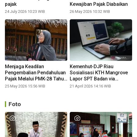
pajak
Kewajiban Pajak Diabaikan
24 July 2026 10:23 WIB
26 May 2026 10:32 WIB
Menjaga Keadilan
Kemenhut-DJP Riau
Pengembalian Pendahuluan
Sosialisasi KTH Mangrove
Pajak Melalui PMK-28 Tahun
Lapor SPT Badan via
2026
Coretax
25 May 2026 15:56 WIB
21 April 2026 14:16 WIB
Foto