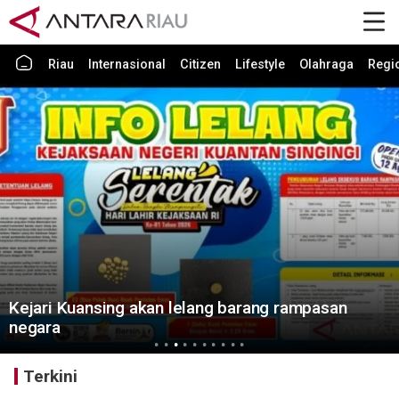
Riau
Internasional
Citizen
Lifestyle
Olahraga
Regi
elang barang rampasan
Menteri PU RI akan res
Kuansing
Terkini