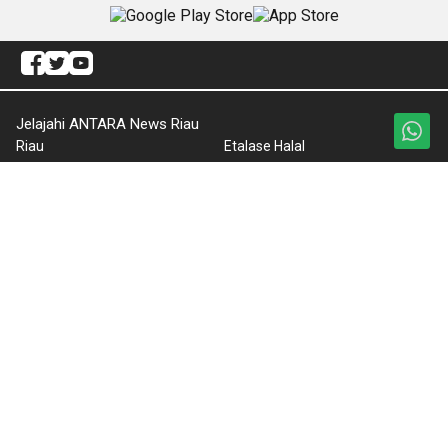
Jelajahi ANTARA News Riau
Riau
Etalase Halal
Internasional
Info Pajak
Citizen
Redaksi
Lifestyle
ANTARA Foto
Olahraga
BrandA
Regional
RSS
Nasional
Nusantara
Foto
Video