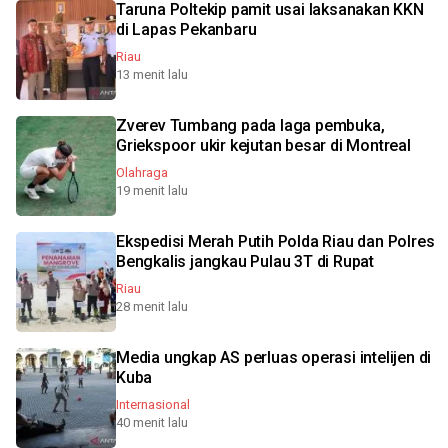
Taruna Poltekip pamit usai laksanakan KKN
di Lapas Pekanbaru
Riau
13 menit lalu
Zverev Tumbang pada laga pembuka,
Griekspoor ukir kejutan besar di Montreal
Olahraga
19 menit lalu
Ekspedisi Merah Putih Polda Riau dan Polres
Bengkalis jangkau Pulau 3T di Rupat
Riau
28 menit lalu
Media ungkap AS perluas operasi intelijen di
Kuba
Internasional
40 menit lalu