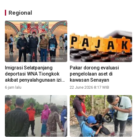
Regional
Imigrasi Selatpanjang
Pakar dorong evaluasi
deportasi WNA Tiongkok
pengelolaan aset di
akibat penyalahgunaan izin
kawasan Senayan
tinggal
6 jam lalu
22 June 2026 8:17 WIB