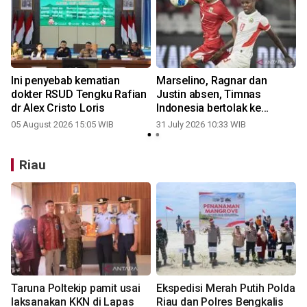
Ini penyebab kematian
Marselino, Ragnar dan
dokter RSUD Tengku Rafian
Justin absen, Timnas
dr Alex Cristo Loris
Indonesia bertolak ke
Thailand
05 August 2026 15:05 WIB
31 July 2026 10:33 WIB
3
Riau
Taruna Poltekip pamit usai
Ekspedisi Merah Putih Polda
laksanakan KKN di Lapas
Riau dan Polres Bengkalis