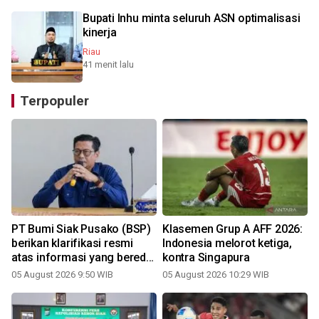
Bupati Inhu minta seluruh ASN optimalisasi
kinerja
Riau
41 menit lalu
Terpopuler
n
PT Bumi Siak Pusako (BSP)
Klasemen Grup A AFF 2026:
berikan klarifikasi resmi
Indonesia melorot ketiga,
atas informasi yang beredar
kontra Singapura
di ruang publik
05 August 2026 9:50 WIB
05 August 2026 10:29 WIB