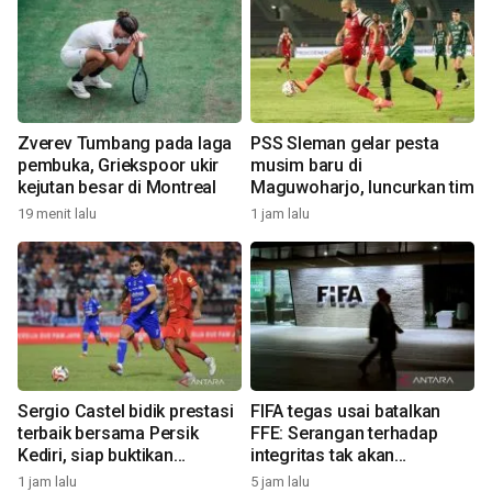
Zverev Tumbang pada laga
PSS Sleman gelar pesta
pembuka, Griekspoor ukir
musim baru di
kejutan besar di Montreal
Maguwoharjo, luncurkan tim
19 menit lalu
1 jam lalu
Sergio Castel bidik prestasi
FIFA tegas usai batalkan
terbaik bersama Persik
FFE: Serangan terhadap
Kediri, siap buktikan
integritas tak akan
ketajaman di musim baru
ditoleransi
1 jam lalu
5 jam lalu