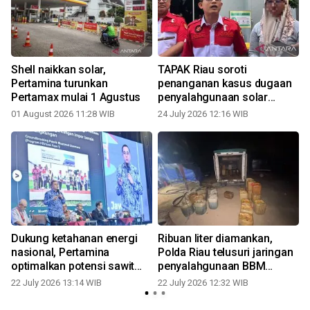
Shell naikkan solar,
TAPAK Riau soroti
Pertamina turunkan
penanganan kasus dugaan
Pertamax mulai 1 Agustus
penyalahgunaan solar
subsidi
01 August 2026 11:28 WIB
24 July 2026 12:16 WIB
1
Dukung ketahanan energi
Ribuan liter diamankan,
t
nasional, Pertamina
Polda Riau telusuri jaringan
optimalkan potensi sawit
penyalahgunaan BBM
dan limbahnya untuk
bersubsidi di Rohil
22 July 2026 13:14 WIB
22 July 2026 12:32 WIB
substitusi impor BBM