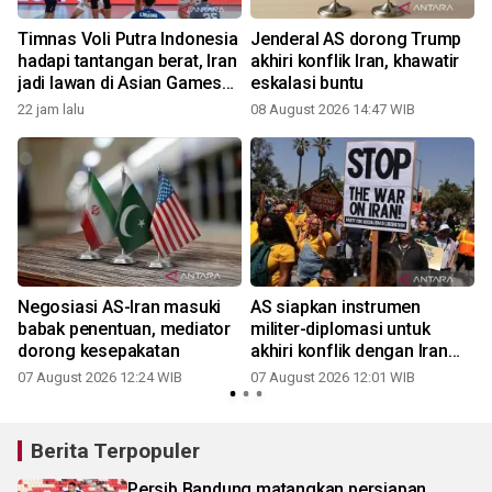
Timnas Voli Putra Indonesia
Jenderal AS dorong Trump
hadapi tantangan berat, Iran
akhiri konflik Iran, khawatir
jadi lawan di Asian Games
eskalasi buntu
2026
22 jam lalu
08 August 2026 14:47 WIB
Negosiasi AS-Iran masuki
AS siapkan instrumen
babak penentuan, mediator
militer-diplomasi untuk
dorong kesepakatan
akhiri konflik dengan Iran
segera
07 August 2026 12:24 WIB
07 August 2026 12:01 WIB
Berita Terpopuler
Persib Bandung matangkan persiapan