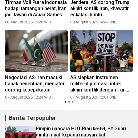
Timnas Voli Putra Indonesia
Jenderal AS dorong Trump
hadapi tantangan berat, Iran
akhiri konflik Iran, khawatir
jadi lawan di Asian Games
eskalasi buntu
2026
08 August 2026 16:26 WIB
08 August 2026 14:47 WIB
Negosiasi AS-Iran masuki
AS siapkan instrumen
babak penentuan, mediator
militer-diplomasi untuk
dorong kesepakatan
akhiri konflik dengan Iran
segera
07 August 2026 12:24 WIB
07 August 2026 12:01 WIB
Berita Terpopuler
Pimpin upacara HUT Riau ke-69, Plt Gubri
minta maaf kepada masyarakat