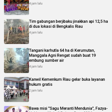
4 jam lalu
Tim gabungan berjibaku jinakkan api 12,5 ha
di dua lokasi di Bengkalis Riau
4 jam lalu
Tangani karhutla 64 ha di Kerumutan,
Manggala Agni Rengat sudah buat 19
embung sumber air
4 jam lalu
Kanwil Kemenkum Riau gelar buka layanan
hukum gratis
2 jam lalu
Bawa misi "Sagu Meranti Mendunia", Fazya-