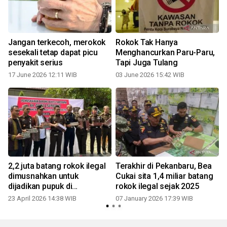
5
Jangan terkecoh, merokok
Rokok Tak Hanya
sesekali tetap dapat picu
Menghancurkan Paru-Paru,
penyakit serius
Tapi Juga Tulang
17 June 2026 12:11 WIB
03 June 2026 15:42 WIB
2,2 juta batang rokok ilegal
Terakhir di Pekanbaru, Bea
dimusnahkan untuk
Cukai sita 1,4 miliar batang
dijadikan pupuk di
rokok ilegal sejak 2025
Pekanbaru
23 April 2026 14:38 WIB
07 January 2026 17:39 WIB