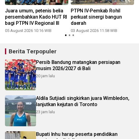
Juara umum, petenis belia
PTPN IV-Pemkab Rohil
persembahkan Kado HUT RI
perkuat sinergi bangun
bagi PTPN IV Regional III
daerah
05 August 2026 10:16 WIB
03 August 2026 11:58 WIB
2
Berita Terpopuler
Persib Bandung matangkan persiapan
musim 2026/2027 di Bali
20 jam lalu
Aldila Sutjiadi singkirkan juara Wimbledon,
lanjutkan kejutan di Toronto
23 jam lalu
Bupati Inhu harap peserta pendidikan