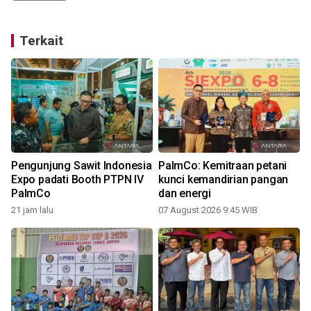
Terkait
Pengunjung Sawit Indonesia
PalmCo: Kemitraan petani
Expo padati Booth PTPN IV
kunci kemandirian pangan
PalmCo
dan energi
21 jam lalu
07 August 2026 9:45 WIB
3