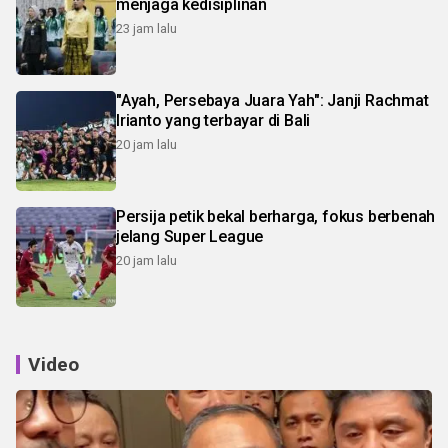
menjaga kedisiplinan
23 jam lalu
"Ayah, Persebaya Juara Yah": Janji Rachmat
Irianto yang terbayar di Bali
20 jam lalu
Persija petik bekal berharga, fokus berbenah
jelang Super League
20 jam lalu
Video