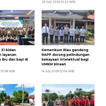
29 July 2026 10:22 WIB
 31 bidan
Kemenkum Riau gandeng
n layanan
RAPP dorong pelindungan
 ibu dan bayi di
kekayaan intelektual bagi
UMKM binaan
 13:38 WIB
14 July 2026 12:04 WIB