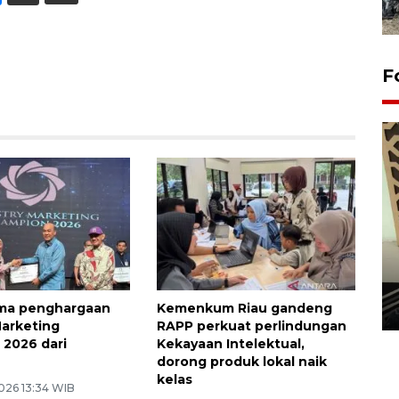
F
Penanaman 3000 batang
bakau merah di Dumai
ima penghargaan
Kemenkum Riau gandeng
20 September 2025 12:14 WIB
Marketing
RAPP perkuat perlindungan
2026 dari
Kekayaan Intelektual,
dorong produk lokal naik
kelas
026 13:34 WIB