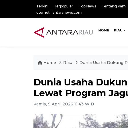
Terkini
Terpopuler
Top News
Tentang Kami
otomotif.antaranews.com
HOME
RIAU
Home
Riau
Dunia Usaha Dukung Pr
Dunia Usaha Dukung
Lewat Program Jag
Kamis, 9 April 2026 11:43 WIB