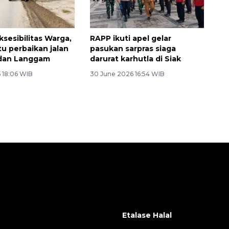
sesibilitas Warga,
RAPP ikuti apel gelar
u perbaikan jalan
pasukan sarpras siaga
 dan Langgam
darurat karhutla di Siak
 18:06 WIB
30 June 2026 16:54 WIB
Etalase Halal