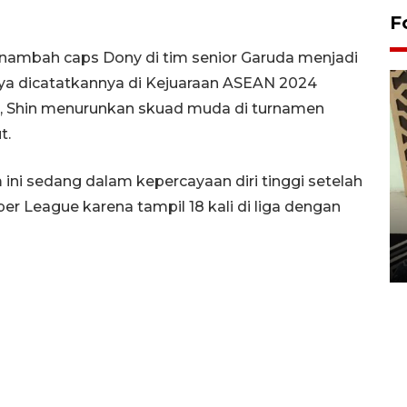
F
enambah caps Dony di tim senior Garuda menjadi
a dicatatkannya di Kejuaraan ASEAN 2024
itu, Shin menurunkan skuad muda di turnamen
t.
m ini sedang dalam kepercayaan diri tinggi setelah
per League karena tampil 18 kali di liga dengan
Penanaman 3000 batang
bakau merah di Dumai
20 September 2025 12:14 WIB