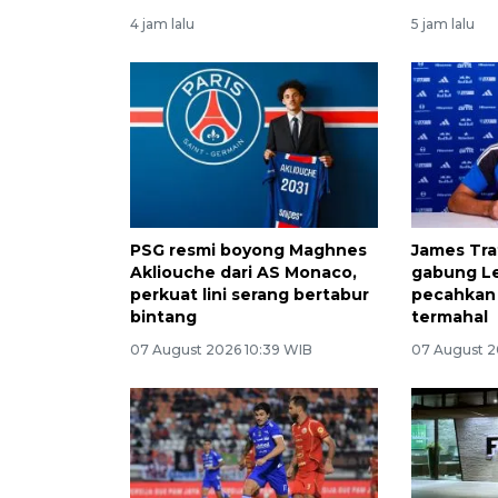
4 jam lalu
5 jam lalu
PSG resmi boyong Maghnes
James Tra
Akliouche dari AS Monaco,
gabung Le
perkuat lini serang bertabur
pecahkan 
bintang
termahal
07 August 2026 10:39 WIB
07 August 2