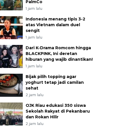
PalmCo
1 jam lalu
Indonesia menang tipis 3-2
atas Vietnam dalam duel
sengit
1 jam lalu
Dari K-Drama Romcom hingga
BLACKPINK, Ini deretan
hiburan yang wajib dinantikan!
1 jam lalu
Bijak pilih topping agar
yoghurt tetap jadi camilan
sehat
2 jam lalu
OJK Riau edukasi 350 siswa
Sekolah Rakyat di Pekanbaru
dan Rokan Hilir
2 jam lalu