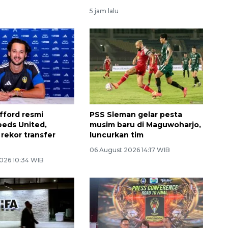
5 jam lalu
fford resmi
PSS Sleman gelar pesta
eds United,
musim baru di Maguwoharjo,
rekor transfer
luncurkan tim
06 August 2026 14:17 WIB
026 10:34 WIB