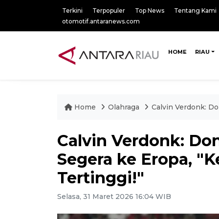
Terkini
Terpopuler
Top News
Tentang Kami
otomotif.antaranews.com
HOME
RIAU
Home
Olahraga
Calvin Verdonk: Do
Calvin Verdonk: Do
Segera ke Eropa, "K
Tertinggi!"
Selasa, 31 Maret 2026 16:04 WIB