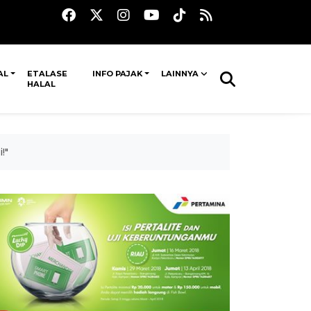
AL
ETALASE
INFO PAJAK
LAINNYA
HALAL
!"