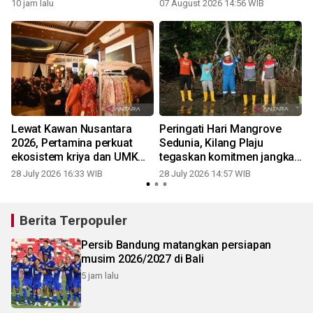
r
profesionalisme kontraktor
iklim dan lindungi
10 jam lalu
07 August 2026 14:56 WIB
2
di Forum Komunikasi 2026
keanekaragaman hayati
Lewat Kawan Nusantara
Peringati Hari Mangrove
2026, Pertamina perkuat
Sedunia, Kilang Plaju
ekosistem kriya dan UMKM
tegaskan komitmen jangka
berbasis budaya
panjang lestarikan
28 July 2026 16:33 WIB
28 July 2026 14:57 WIB
2
ekosistem pesisir
Berita Terpopuler
Persib Bandung matangkan persiapan
musim 2026/2027 di Bali
5 jam lalu