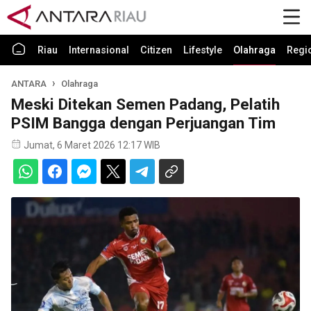
Riau
Internasional
Citizen
Lifestyle
Olahraga
Regi
ANTARA
Olahraga
Meski Ditekan Semen Padang, Pelatih
PSIM Bangga dengan Perjuangan Tim
Jumat, 6 Maret 2026 12:17 WIB