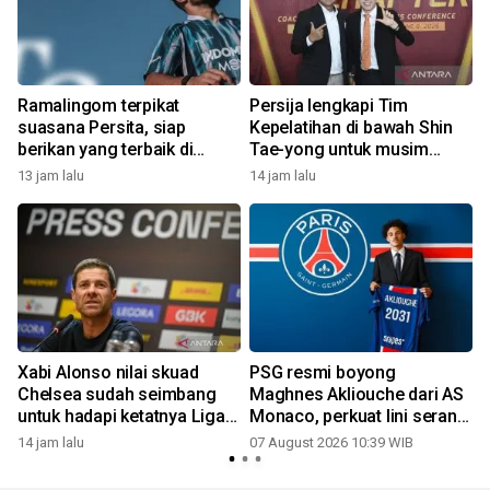
Ramalingom terpikat
Persija lengkapi Tim
suasana Persita, siap
Kepelatihan di bawah Shin
berikan yang terbaik di
Tae-yong untuk musim
musim 2026/2027
2026/2027
13 jam lalu
14 jam lalu
Xabi Alonso nilai skuad
PSG resmi boyong
Chelsea sudah seimbang
Maghnes Akliouche dari AS
untuk hadapi ketatnya Liga
Monaco, perkuat lini serang
Inggris
bertabur bintang
14 jam lalu
07 August 2026 10:39 WIB