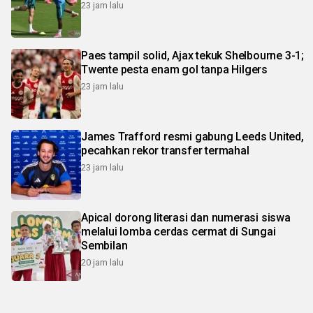
23 jam lalu
Paes tampil solid, Ajax tekuk Shelbourne 3-1;
Twente pesta enam gol tanpa Hilgers
23 jam lalu
James Trafford resmi gabung Leeds United,
pecahkan rekor transfer termahal
23 jam lalu
Apical dorong literasi dan numerasi siswa
melalui lomba cerdas cermat di Sungai
Sembilan
20 jam lalu