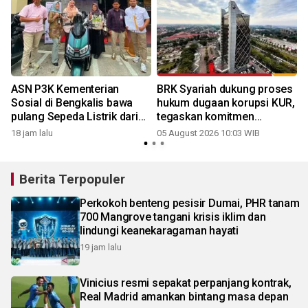
ASN P3K Kementerian
BRK Syariah dukung proses
Sosial di Bengkalis bawa
hukum dugaan korupsi KUR,
pulang Sepeda Listrik dari
tegaskan komitmen
Program Bedelau BRK
berantas fraud
18 jam lalu
05 August 2026 10:03 WIB
Syariah
Berita Terpopuler
Perkokoh benteng pesisir Dumai, PHR tanam
700 Mangrove tangani krisis iklim dan
lindungi keanekaragaman hayati
19 jam lalu
Vinicius resmi sepakat perpanjang kontrak,
Real Madrid amankan bintang masa depan