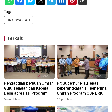
Tags:
BRK SYARIAH
Terkait
Pengabdian berbuah Umrah,
Plt Gubernur Riau lepas
D
Guru Teladan dan Kepala
keberangkatan 11 penerima
Desa apresiasi Program
Umrah Program CSR BRK
CSR BRK Syariah
Syariah dan PT Riau
6 menit lalu
16 jam lalu
Petroleum