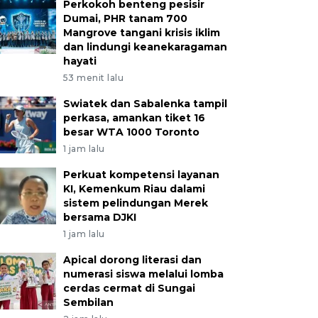
Perkokoh benteng pesisir
Dumai, PHR tanam 700
Mangrove tangani krisis iklim
dan lindungi keanekaragaman
hayati
53 menit lalu
Swiatek dan Sabalenka tampil
perkasa, amankan tiket 16
besar WTA 1000 Toronto
1 jam lalu
Perkuat kompetensi layanan
KI, Kemenkum Riau dalami
sistem pelindungan Merek
bersama DJKI
1 jam lalu
Apical dorong literasi dan
numerasi siswa melalui lomba
cerdas cermat di Sungai
Sembilan