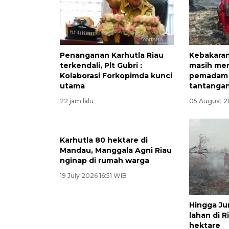
Penanganan Karhutla Riau
Kebakaran
terkendali, Plt Gubri :
masih mem
Kolaborasi Forkopimda kunci
pemadam 
utama
tantanga
22 jam lalu
05 August 2
Karhutla 80 hektare di
Mandau, Manggala Agni Riau
nginap di rumah warga
19 July 2026 16:51 WIB
Hingga Ju
lahan di R
hektare