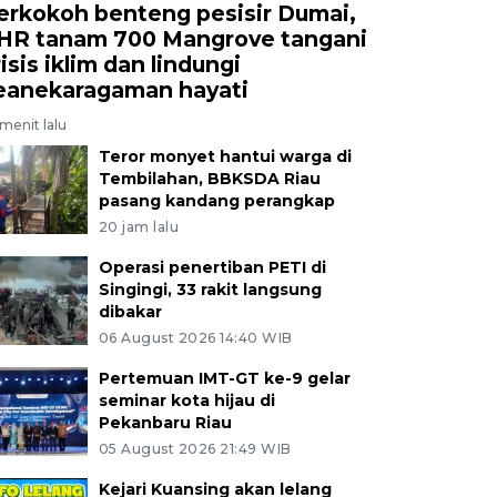
erkokoh benteng pesisir Dumai,
HR tanam 700 Mangrove tangani
isis iklim dan lindungi
eanekaragaman hayati
menit lalu
Teror monyet hantui warga di
Tembilahan, BBKSDA Riau
pasang kandang perangkap
20 jam lalu
Operasi penertiban PETI di
Singingi, 33 rakit langsung
dibakar
06 August 2026 14:40 WIB
Pertemuan IMT-GT ke-9 gelar
seminar kota hijau di
Pekanbaru Riau
05 August 2026 21:49 WIB
Kejari Kuansing akan lelang