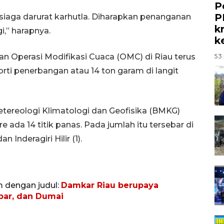
P
P
 siaga darurat karhutla. Diharapkan penanganan
kr
i,” harapnya.
k
an Operasi Modifikasi Cuaca (OMC) di Riau terus
53 
rti penerbangan atau 14 ton garam di langit
tereologi Klimatologi dan Geofisika (BMKG)
 ada 14 titik panas. Pada jumlah itu tersebar di
 Inderagiri Hilir (1).
m dengan judul:
Damkar Riau berupaya
par, dan Dumai