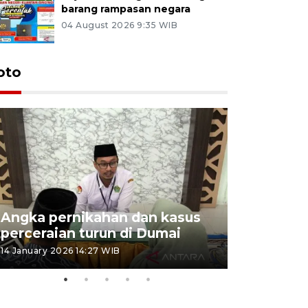
barang rampasan negara
04 August 2026 9:35 WIB
oto
Angka pernikahan dan kasus
Penyalur
perceraian turun di Dumai
musim lib
14 January 2026 14:27 WIB
25 December 