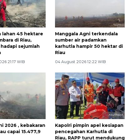
 lahan 45 hektare
Manggala Agni terkendala
bara di Riau,
sumber air padamkan
hadapi sejumlah
karhutla hampir 50 hektar di
n
Riau
026 21:17 WIB
04 August 2026 12:22 WIB
ni 2026 , kebakaran
Kapolri pimpin apel kesiapan
iau capai 15.477,9
pencegahan Karhutla di
Riau, RAPP turut mendukung