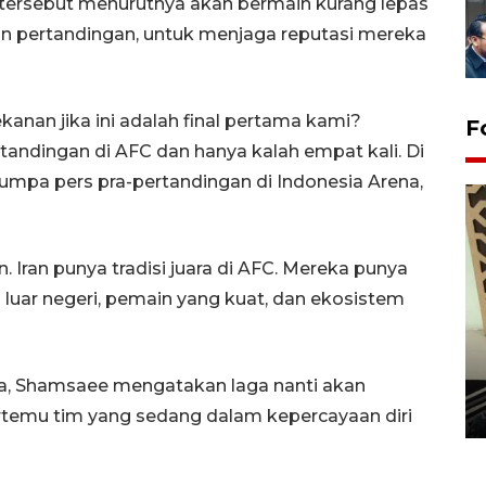
 tersebut menurutnya akan bermain kurang lepas
 pertandingan, untuk menjaga reputasi mereka
nan jika ini adalah final pertama kami?
F
tandingan di AFC dan hanya kalah empat kali. Di
umpa pers pra-pertandingan di Indonesia Arena,
 Iran punya tradisi juara di AFC. Mereka punya
 luar negeri, pemain yang kuat, dan ekosistem
Penanaman 3000 batang
bakau merah di Dumai
a, Shamsaee mengatakan laga nanti akan
20 September 2025 12:14 WIB
rtemu tim yang sedang dalam kepercayaan diri