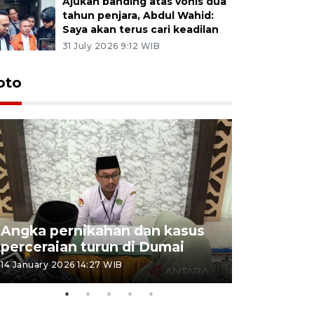
Ajukan banding atas vonis dua
tahun penjara, Abdul Wahid:
Saya akan terus cari keadilan
31 July 2026 9:12 WIB
oto
Angka pernikahan dan kasus
Penyalur
perceraian turun di Dumai
musim lib
14 January 2026 14:27 WIB
25 December 