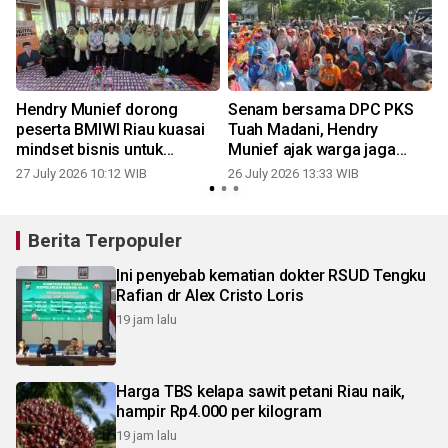
Hendry Munief dorong
Senam bersama DPC PKS
peserta BMIWI Riau kuasai
Tuah Madani, Hendry
mindset bisnis untuk
Munief ajak warga jaga
menang di era digital
kesehatan keluarga
27 July 2026 10:12 WIB
26 July 2026 13:33 WIB
1
Berita Terpopuler
Ini penyebab kematian dokter RSUD Tengku
Rafian dr Alex Cristo Loris
19 jam lalu
Harga TBS kelapa sawit petani Riau naik,
hampir Rp4.000 per kilogram
19 jam lalu