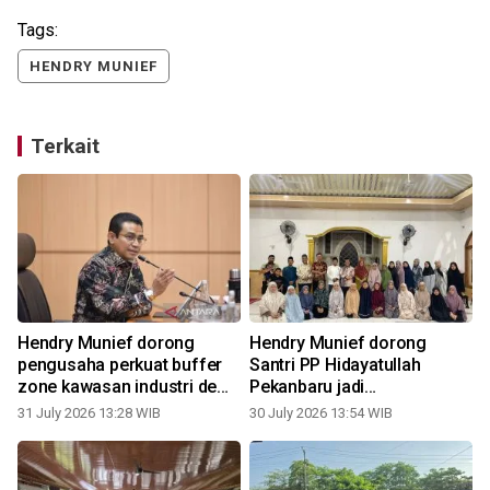
Tags:
HENDRY MUNIEF
Terkait
Hendry Munief dorong
Hendry Munief dorong
pengusaha perkuat buffer
Santri PP Hidayatullah
zone kawasan industri demi
Pekanbaru jadi
harmoni ekonomi dan
Santripreneur berjiwa tauhid
31 July 2026 13:28 WIB
30 July 2026 13:54 WIB
2
lingkungan