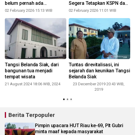
belum pernah ada
Segera Tetapkan KSPN dan
s
pemeliharaan
Pugar Istana Siak
02 February 2026 15:13 WIB
02 February 2026 11:01 WIB
Tangsi Belanda Siak, dari
Tuntas direvitalisasi, ini
bangunan tua menjadi
sejarah dan keunikan Tangsi
tempat wisata
Belanda Siak
21 August 2024 18:06 WIB, 2024
23 December 2019 20:43 WIB,
2019
Berita Terpopuler
Pimpin upacara HUT Riau ke-69, Plt Gubri
minta maaf kepada masyarakat