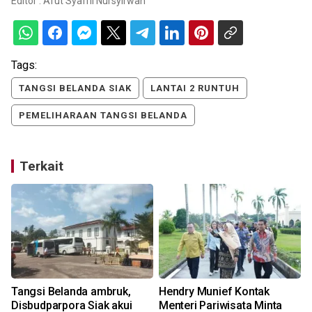
Editor :
Afut Syafril Nursyirwan
Tags:
TANGSI BELANDA SIAK
LANTAI 2 RUNTUH
PEMELIHARAAN TANGSI BELANDA
Terkait
n
Tangsi Belanda ambruk,
Hendry Munief Kontak
Disbudparpora Siak akui
Menteri Pariwisata Minta