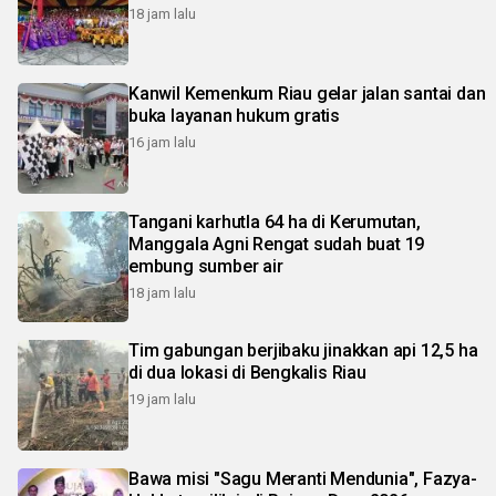
18 jam lalu
Kanwil Kemenkum Riau gelar jalan santai dan
buka layanan hukum gratis
16 jam lalu
Tangani karhutla 64 ha di Kerumutan,
Manggala Agni Rengat sudah buat 19
embung sumber air
18 jam lalu
Tim gabungan berjibaku jinakkan api 12,5 ha
di dua lokasi di Bengkalis Riau
19 jam lalu
Bawa misi "Sagu Meranti Mendunia", Fazya-