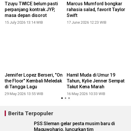
Tzuyu TWICE belum pasti
Marcus Mumford bongkar
perpanjang kontrak JYP,
rahasia salad, favorit Taylor
masa depan disorot
Swift
15 July 2026 13:14 WIB
17 June 2026 12:23 WIB
Jennifer Lopez Berseri, "On
Hamil Muda di Umur 19
the Floor" Kembali Meledak
Tahun, Kylie Jenner Sempat
di Tangga Lagu
Takut Kena Marah
29 May 2026 13:55 WIB
16 May 2026 10:33 WIB
Berita Terpopuler
PSS Sleman gelar pesta musim baru di
Maguwoharjo, luncurkan tim